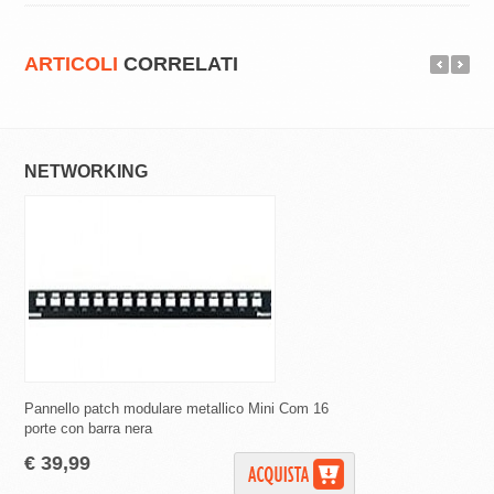
ARTICOLI
CORRELATI
NETWORKING
NETWORKING
Pannello patch modulare metallico Mini Com 16
PATCH UTP CAT.5E G
porte con barra nera
10pz)
€ 39,99
€ 13,18