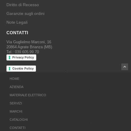
Diritto di Recesso
Garanzie sugli ordini
Note Legali
CONTATTI
Via Guglielmo Marconi, 16
20864 Agrate Brianza (MB)
Tel.: 039 605.99.70
Privacy Policy
Cookie Policy
HOME
AZIENDA
MATERIALE ELETTRICO
SERVIZI
MARCHI
CATALOGHI
CONTATTI