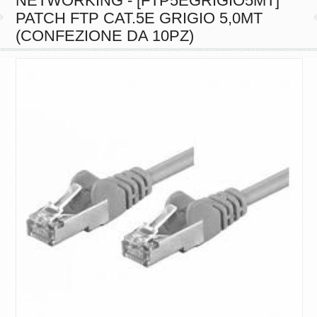
NETWORKING - [FTP5EGRIGIO5MT]
PATCH FTP CAT.5E GRIGIO 5,0MT
(CONFEZIONE DA 10PZ)