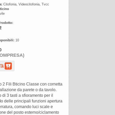
a:
Citofonia, Videocitofonia, Tvcc
ticino
ile
rodotto:
2
sponibili:
10
0
COMPRESA)
o 2 Fili Bticino Classe con cornetta
tallazione da parete o da tavolo.
 di 3 tasti a sfioramento per il
delle principali funzioni apertura
erratura, comando luci scale e
one del posto esterno/ciclamento
lteriori tasti a sfioramento
rabili che assumono differenti
alità es. intercom, attivazione