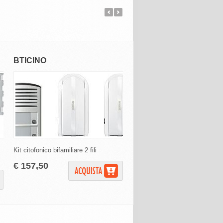
BTICINO
BTICINO
Kit citofonico bifamiliare 2 fili
Kit citofonico monofamiliare 2 fi
€ 157,50
€ 132,98