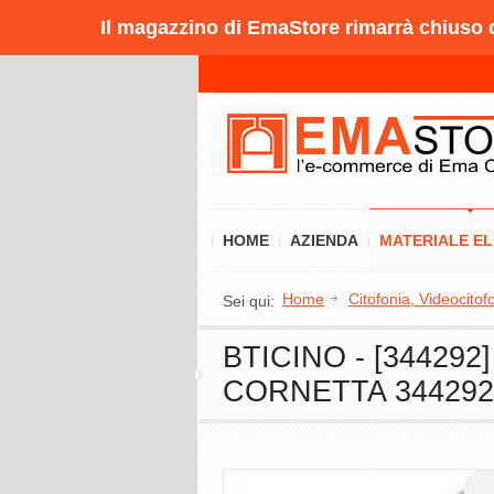
Il magazzino di EmaStore rimarrà chiuso da
HOME
AZIENDA
MATERIALE E
Home
Citofonia, Videocitof
Sei qui:
BTICINO - [34429
CORNETTA 344292