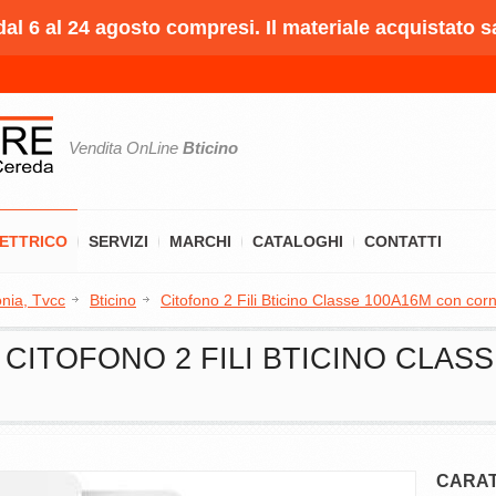
l 6 al 24 agosto compresi. Il materiale acquistato s
Vendita OnLine
Bticino
LETTRICO
SERVIZI
MARCHI
CATALOGHI
CONTATTI
onia, Tvcc
Bticino
Citofono 2 Fili Bticino Classe 100A16M con cor
2] CITOFONO 2 FILI BTICINO CLA
CARAT