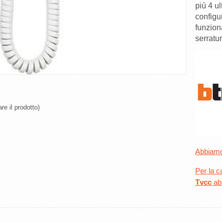
serratu
re il prodotto)
Abbiamo 
Per la c
Tvcc
abb