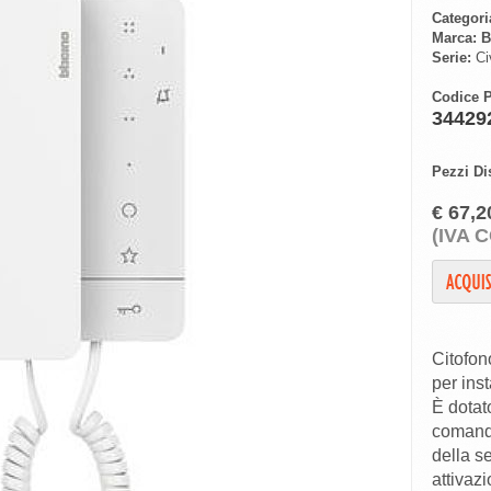
Categori
Marca:
B
Serie:
Civ
Codice P
34429
Pezzi Di
€ 67,2
(IVA 
Citofon
per ins
È dotato
comando 
della s
attivazi
più 4 u
configu
funzion