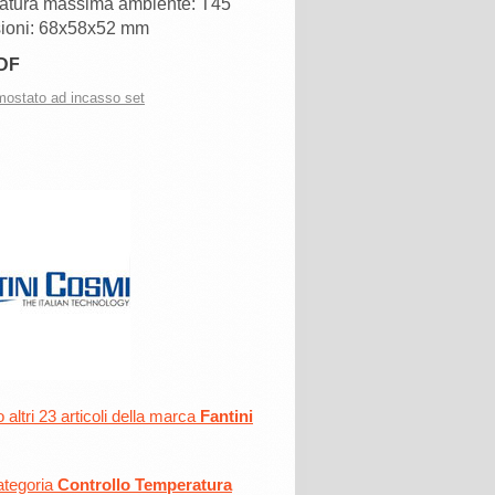
atura massima ambiente: T45
ioni: 68x58x52 mm
DF
mostato ad incasso set
altri 23 articoli della marca
Fantini
ategoria
Controllo Temperatura