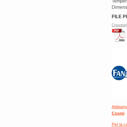
Temper
Dimens
FILE P
Cronoter
Abbiamo 
Cosmi
Per la c