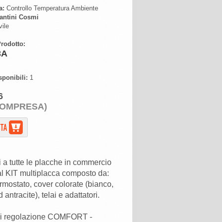
a:
Controllo Temperatura Ambiente
antini Cosmi
ile
rodotto:
3A
sponibili:
1
6
COMPRESA)
li a tutte le placche in commercio
al KIT multiplacca composto da:
rmostato, cover colorate (bianco,
d antracite), telai e adattatori.
di regolazione COMFORT -