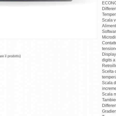
ECONOM
Differe
Tempera
Scala v
Aliment
Softwar
Microd
Contatt
tension
Display
re il prodotto)
digits 
Retroil
Scelta 
tempera
Scala d
increme
Scala m
Tambien
Differe
Gradien