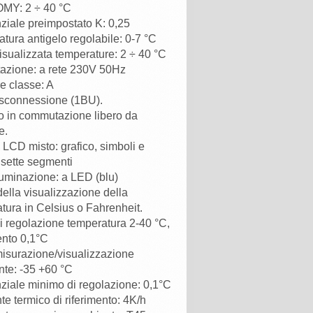
Y: 2 ÷ 40 °C
nziale preimpostato K: 0,25
tura antigelo regolabile: 0-7 °C
isualizzata temperature: 2 ÷ 40 °C
azione: a rete 230V 50Hz
e classe: A
isconnessione (1BU).
o in commutazione libero da
e.
 LCD misto: grafico, simboli e
a sette segmenti
luminazione: a LED (blu)
della visualizzazione della
tura in Celsius o Fahrenheit.
i regolazione temperatura 2-40 °C,
nto 0,1°C
isurazione/visualizzazione
te: -35 +60 °C
nziale minimo di regolazione: 0,1°C
te termico di riferimento: 4K/h