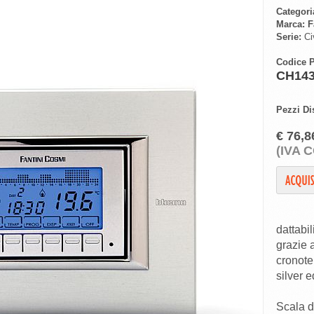
Categori
Marca:
F
Serie:
Civ
Codice P
CH14
Pezzi Di
€ 76,8
(IVA 
dattabi
grazie 
cronote
silver e
Scala 