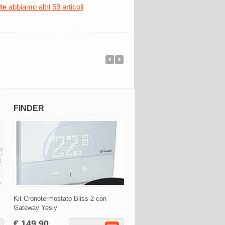
te
abbiamo altri 59 articoli
FINDER
PERRY ELECTRIC
Kit Cronotermostato Bliss 2 con
Cronotermostato Wi-Fi da inca
Gateway Yesly
con alimentazione 230V
€ 149,90
€ 125,50