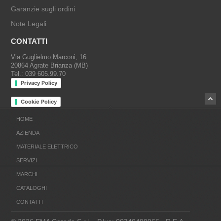
Garanzie sugli ordini
Note Legali
CONTATTI
Via Guglielmo Marconi, 16
20864 Agrate Brianza (MB)
Tel.: 039 605.99.70
Privacy Policy
Cookie Policy
HOME
AZIENDA
MATERIALE ELETTRICO
SERVIZI
MARCHI
CATALOGHI
CONTATTI