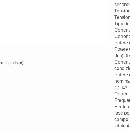
second
Tension
Tension
Tipo di
Corrent
Corrent
Potere 
Potere 
(Icu): 6
Corrent
re il prodotto)
condizi
Potere 
nominale i
4,5 kA
Corrent
Frequen
Perdita
fase po
campo 
totale 