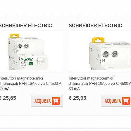
SCHNEIDER ELECTRIC
SCHNEIDER ELECTRIC
Interruttori magnetotermici
ifferenziali P+N 16A curva C 4500 A
Interruttori magnetotermici
differenziali P+N 10A curva C 4500 A
30 mA
30 mA
€ 25,65
€ 25,65