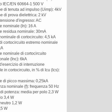
o IEC/EN 60664-1 500 V
e di tenuta ad impulso (Uimp): 4kV
e di prova dielettrica: 2 kV
 tensione d'ingresso: AC
e nominale (In): 16 A
e residua nominale: 30mA
nominale di cortocircuito: 4,5 kA
di cortocircuito estremo nominale
kA
e nominale di cortocircuito
onale (Inc): 6kA
d'esercizio di interruzione
n cortocircuito, in % di Icu (Ics):
e di picco massima: 0,25kA
za nominale (f): frequenza 50 Hz
 di potenza: media per polo 2,3 W
lo 3,4 W
neutro 1,2 W
4,5 W