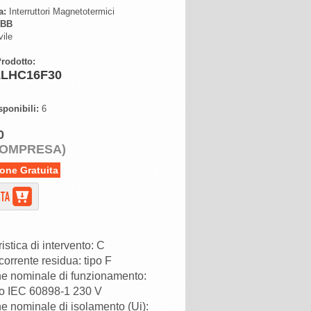
a:
Interruttori Magnetotermici
BB
ile
rodotto:
1LHC16F30
sponibili:
6
0
COMPRESA)
one Gratuita
istica di intervento: C
corrente residua: tipo F
e nominale di funzionamento:
o IEC 60898-1 230 V
e nominale di isolamento (Ui):