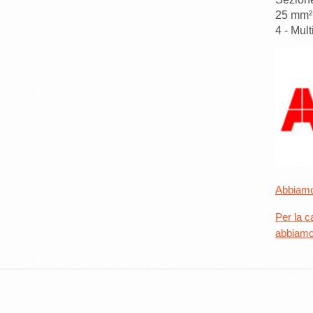
25 mm²
4 - Mul
Abbiamo 
Per la c
abbiamo 