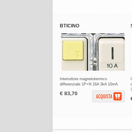
BTICINO
Interruttore magnetotermico
d
differenziale 1P+N 16A 3kA 10mA
€ 83,70