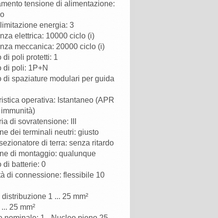
mento tensione di alimentazione:
io
limitazione energia: 3
za elettrica: 10000 ciclo (i)
nza meccanica: 20000 ciclo (i)
i poli protetti: 1
di poli: 1P+N
di spaziature modulari per guida
ristica operativa: Istantaneo (APR
 immunità)
ia di sovratensione: III
ne dei terminali neutri: giusto
sezionatore di terra: senza ritardo
ne di montaggio: qualunque
di batterie: 0
à di connessione: flessibile 10
 distribuzione 1 ... 25 mm²
 ... 25 mm²
 nominale: 1 - Nucleo pieno 25 …