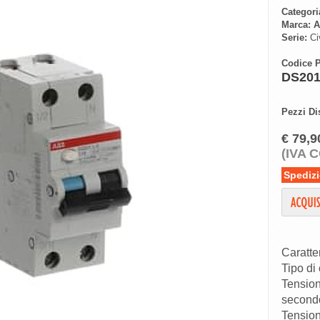
Categori
Marca:
A
Serie:
Civ
Codice P
DS20
Pezzi Di
€ 79,9
(IVA 
Spedizi
Caratter
Tipo di 
Tension
second
Tension