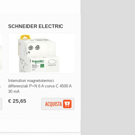
SCHNEIDER ELECTRIC
SCHNEIDER ELECTRI
Interruttori magnetotermici
differenziali P+N 6 A curva C 4500 A
Interruttore magnetotermico
differenziale 1P+N 25 A curva C 4500
30 mA
A
€ 25,65
€ 5,75