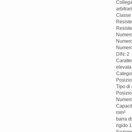
Collega
arbitrar
Classe 
Resisten
Resiste
Numero d
Numero 
Numero 
DIN: 2
Caratte
elevata
Categor
Posizio
Tipo di 
Posizio
Numero 
Capacit
mm²
barra di
rigido 1
Sezione