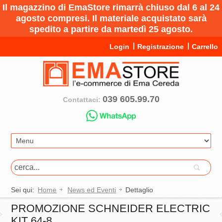
Il magazzino di EmaStore rimarrà chiuso dal 6 al 24
agosto compresi. Il materiale acquistato sarà
spedito a partire da martedì 25 agosto.
Login
Registrazione
Carrello
039 605.99.70
Contattaci:
Sei qui:
Home
News ed Eventi
Dettaglio
PROMOZIONE SCHNEIDER ELECTRIC
KIT 64-8