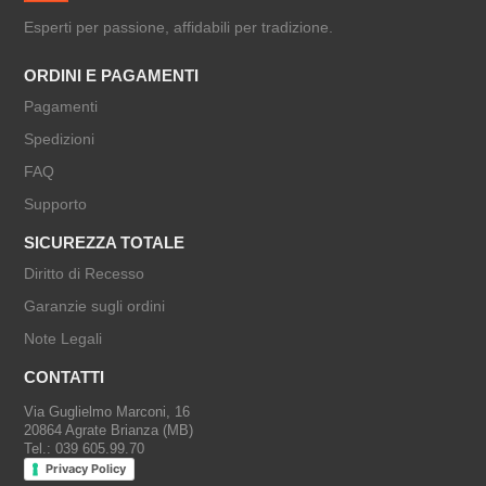
Esperti per passione, affidabili per tradizione.
ORDINI E PAGAMENTI
Pagamenti
Spedizioni
FAQ
Supporto
SICUREZZA TOTALE
Diritto di Recesso
Garanzie sugli ordini
Note Legali
CONTATTI
Via Guglielmo Marconi, 16
20864 Agrate Brianza (MB)
Tel.: 039 605.99.70
Privacy Policy