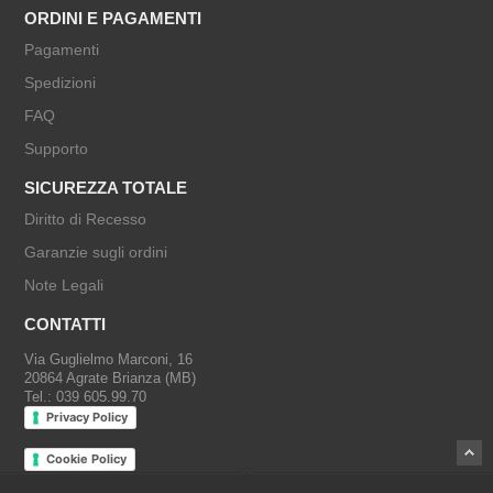
ORDINI E PAGAMENTI
Pagamenti
Spedizioni
FAQ
Supporto
SICUREZZA TOTALE
Diritto di Recesso
Garanzie sugli ordini
Note Legali
CONTATTI
Via Guglielmo Marconi, 16
20864 Agrate Brianza (MB)
Tel.: 039 605.99.70
Privacy Policy
Cookie Policy