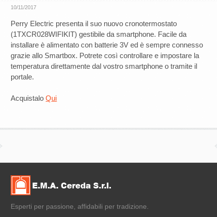
10/11/2017
Perry Electric presenta il suo nuovo cronotermostato
(1TXCR028WIFIKIT) gestibile da smartphone. Facile da
installare è alimentato con batterie 3V ed è sempre connesso
grazie allo Smartbox. Potrete così controllare e impostare la
temperatura direttamente dal vostro smartphone o tramite il
portale.
Acquistalo
Qui
Esperti per passione, affidabili per tradizione.