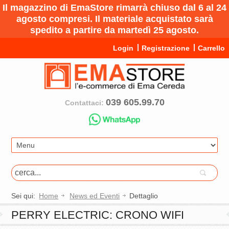
Il magazzino di EmaStore rimarrà chiuso dal 6 al 24
agosto compresi. Il materiale acquistato sarà
spedito a partire da martedì 25 agosto.
Login
Registrazione
Carrello
039 605.99.70
Contattaci:
Sei qui:
Home
News ed Eventi
Dettaglio
PERRY ELECTRIC: CRONO WIFI