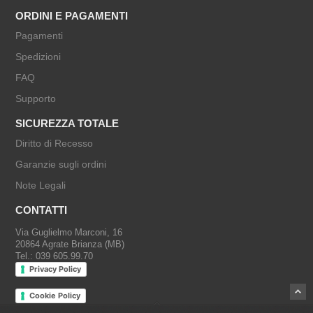
ORDINI E PAGAMENTI
Pagamenti
Spedizioni
FAQ
Supporto
SICUREZZA TOTALE
Diritto di Recesso
Garanzie sugli ordini
Note Legali
CONTATTI
Via Guglielmo Marconi, 16
20864 Agrate Brianza (MB)
Tel.: 039 605.99.70
Privacy Policy
Cookie Policy