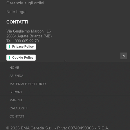
Garanzie sugli ordini
Note Legali
CONTATTI
Via Guglielmo Marconi, 16
20864 Agrate Brianza (MB)
Tel.: 039 605.99.70
Privacy Policy
Cookie Policy
HOME
AZIENDA
MATERIALE ELETTRICO
SERVIZI
MARCHI
CATALOGHI
CONTATTI
© 2026 EMA Cereda S.r.l. - P.Iva: 00740490966 - R.E.A.