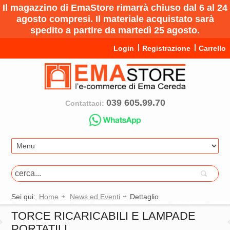
Il magazzino di EmaStore rimarrà chiuso dal 6 al 24
agosto compresi. Il materiale acquistato sarà
spedito a partire da martedì 25 agosto.
Login
Registrazione
Carrello
039 605.99.70
Contattaci:
Sei qui:
Home
News ed Eventi
Dettaglio
TORCE RICARICABILI E LAMPADE
PORTATILI