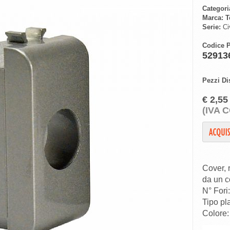
Categori
Marca:
T
Serie:
Civ
Codice P
52913
Pezzi Di
€ 2,55
(IVA 
Cover, 
da un c
N° Fori:
Tipo pl
Colore: