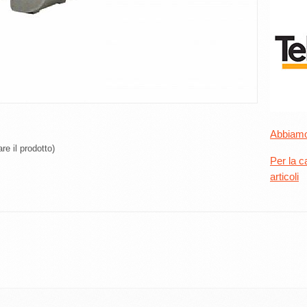
Abbiamo 
re il prodotto)
Per la c
articoli