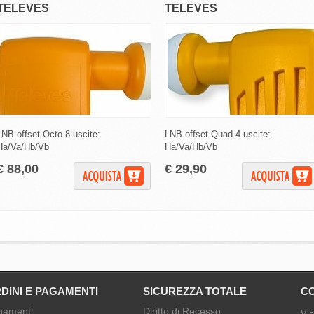
TELEVES
TELEVES
LNB offset Octo 8 uscite:
LNB offset Quad 4 uscite:
Ha/Va/Hb/Vb
Ha/Va/Hb/Vb
€ 88,00
€ 29,90
DINI E PAGAMENTI
SICUREZZA TOTALE
CO
gamenti
Diritto di Recesso
Via