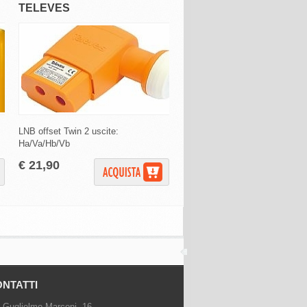
TELEVES
TELEVES
LNB offset Twin 2 uscite:
LNB offset Quattro 4 uscite: H
Ha/Va/Hb/Vb
Hb-Vb
€ 21,90
€ 19,90
NTATTI
 Guglielmo Marconi, 16