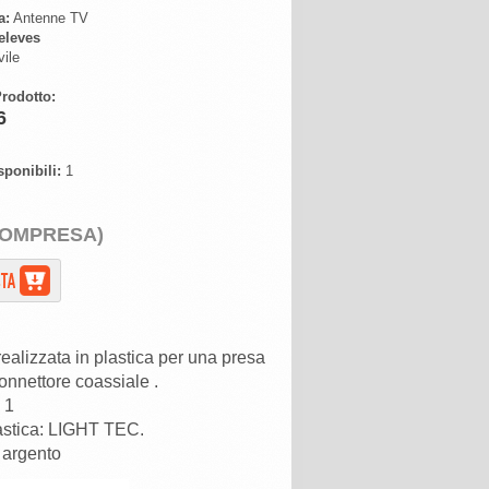
a:
Antenne TV
eleves
ile
rodotto:
6
sponibili:
1
COMPRESA)
realizzata in plastica per una presa
onnettore coassiale .
 1
astica: LIGHT TEC.
 argento