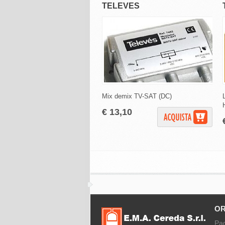
TELEVES
Mix demix TV-SAT (DC)
€ 13,10
OR
Pa