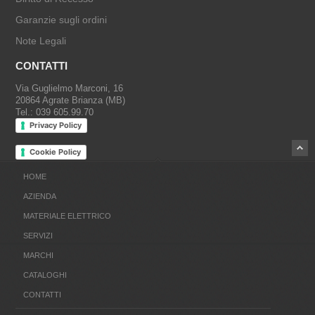
Garanzie sugli ordini
Note Legali
CONTATTI
Via Guglielmo Marconi, 16
20864 Agrate Brianza (MB)
Tel.: 039 605.99.70
Privacy Policy
Cookie Policy
HOME
AZIENDA
MATERIALE ELETTRICO
SERVIZI
MARCHI
CATALOGHI
CONTATTI