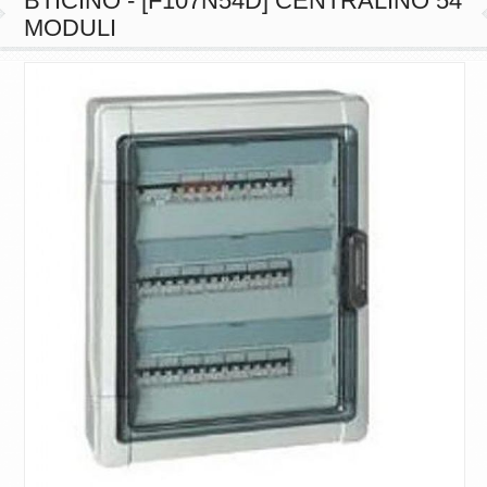
BTICINO - [F107N54D] CENTRALINO 54
MODULI