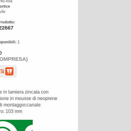
to Aria
ortice
ile
rodotto:
22667
sponibili:
1
0
COMPRESA)
e in lamiera zincata con
ione in mousse di neoprene
di montaggio:canale
ro: 103 mm