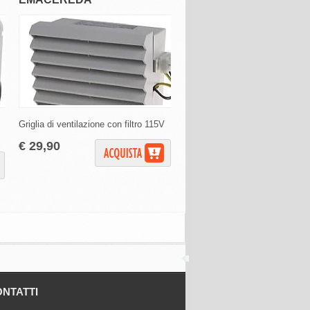
Griglia di ventilazione con filtro 115V
Fascette CA-FU 200
€ 29,90
€ 20,00
NTATTI