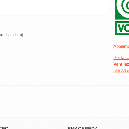
re il prodotto)
Abbiamo 
Per la c
Ventila
altri 33 a
CFG
EMACEREDA