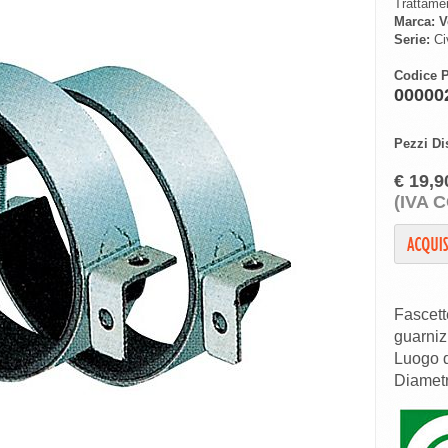
Trattamen
Marca:
V
Serie:
Civ
Codice P
00000
Pezzi Di
€ 19,9
(IVA 
Fascett
guarniz
Luogo 
Diamet