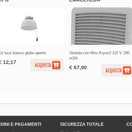
Kit luce bianco globo aperto
Ventola con filtro Kryos3 110 V 190
m3/h
€ 12,17
€ 67,90
DINI E PAGAMENTI
SICUREZZA TOTALE
CO