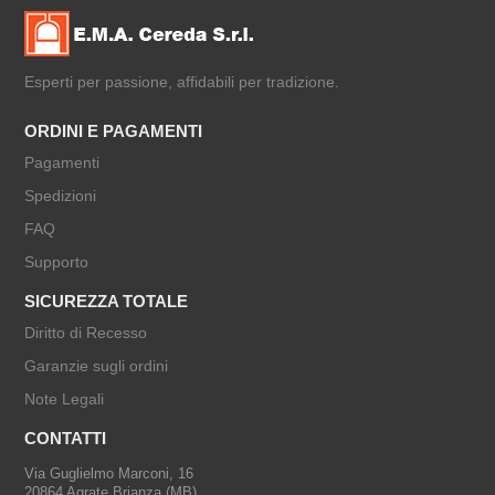
Esperti per passione, affidabili per tradizione.
ORDINI E PAGAMENTI
Pagamenti
Spedizioni
FAQ
Supporto
SICUREZZA TOTALE
Diritto di Recesso
Garanzie sugli ordini
Note Legali
CONTATTI
Via Guglielmo Marconi, 16
20864 Agrate Brianza (MB)