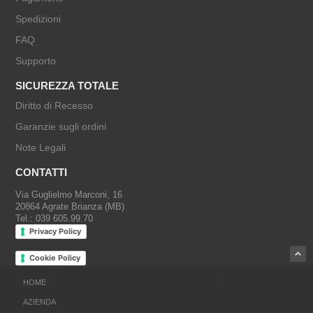
Spedizioni
FAQ
Supporto
SICUREZZA TOTALE
Diritto di Recesso
Garanzie sugli ordini
Note Legali
CONTATTI
Via Guglielmo Marconi, 16
20864 Agrate Brianza (MB)
Tel.: 039 605.99.70
Privacy Policy
Cookie Policy
HOME
AZIENDA