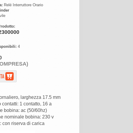
a:
Relé Interruttore Orario
inder
ile
rodotto:
2300000
sponibili:
4
0
COMPRESA)
iornaliero, larghezza 17.5 mm
contatti: 1 contatto, 16 a
e bobina: ac (50/60hz)
e nominale bobina: 230 v
: con riserva di carica