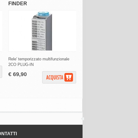
FINDER
FINDER
Rele' temporizzato multifunzionale
Relè di potenza DPDT bobina 
2CO PLUG-IN
ca,
€ 69,90
€ 11,90
NTATTI