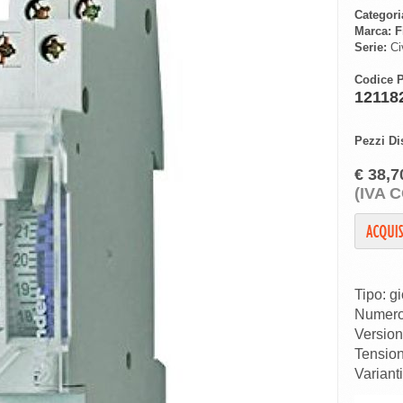
Categori
Marca:
F
Serie:
Civ
Codice P
12118
Pezzi Di
€ 38,7
(IVA 
Tipo: g
Numero 
Version
Tension
Varianti