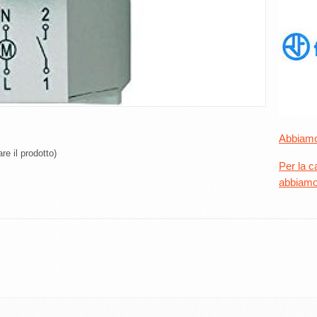
Abbiamo 
re il prodotto)
Per la c
abbiamo a