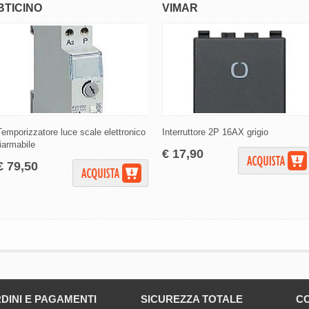
BTICINO
VIMAR
Temporizzatore luce scale elettronico
Interruttore 2P 16AX grigio
riarmabile
€ 17,90
€ 79,50
DINI E PAGAMENTI
SICUREZZA TOTALE
CO