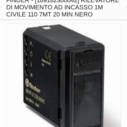
FINDER - [189182300042] RILEVATORE
DI MOVIMENTO AD INCASSO 1M
CIVILE 110 7MT 20 MIN NERO