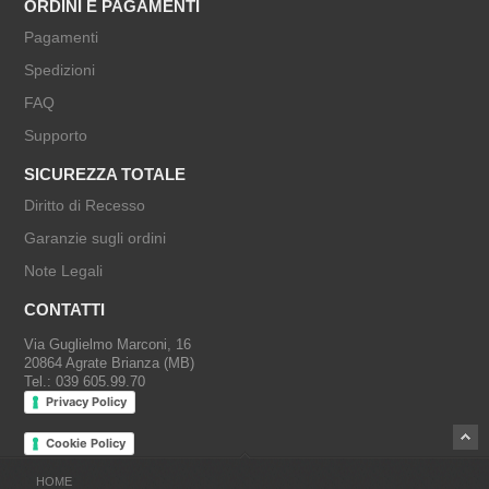
ORDINI E PAGAMENTI
Pagamenti
Spedizioni
FAQ
Supporto
SICUREZZA TOTALE
Diritto di Recesso
Garanzie sugli ordini
Note Legali
CONTATTI
Via Guglielmo Marconi, 16
20864 Agrate Brianza (MB)
Tel.: 039 605.99.70
Privacy Policy
Cookie Policy
HOME