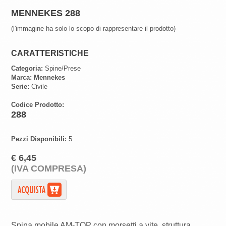
MENNEKES 288
(l'immagine ha solo lo scopo di rappresentare il prodotto)
CARATTERISTICHE
Categoria:
Spine/Prese
Marca:
Mennekes
Serie:
Civile
Codice Prodotto:
288
Pezzi Disponibili:
5
€ 6,45
(IVA COMPRESA)
Spina mobile AM-TOP con morsetti a vite, struttura
a corpo unico, serraggio a vite con guarnizione,
scarico della trazione e protezione dal piegamento