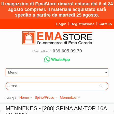
Il magazzino di EmaStore rimarrà chiuso dal 6 al 24
agosto compresi. Il materiale acquistato sarà
spedito a partire da martedì 25 agosto.
Login
Registrazione
Carrello
039 605.99.70
Contattaci:
Home
Spine/Prese
Mennekes
Sei qui:
MENNEKES - [288] SPINA AM-TOP 16A