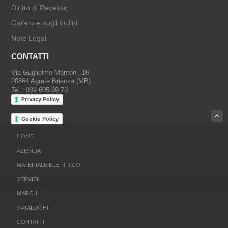
Diritto di Recesso
Garanzie sugli ordini
Note Legali
CONTATTI
Via Guglielmo Marconi, 16
20864 Agrate Brianza (MB)
Tel.: 039 605.99.70
Privacy Policy
Cookie Policy
HOME
AZIENDA
MATERIALE ELETTRICO
SERVIZI
MARCHI
CATALOGHI
CONTATTI