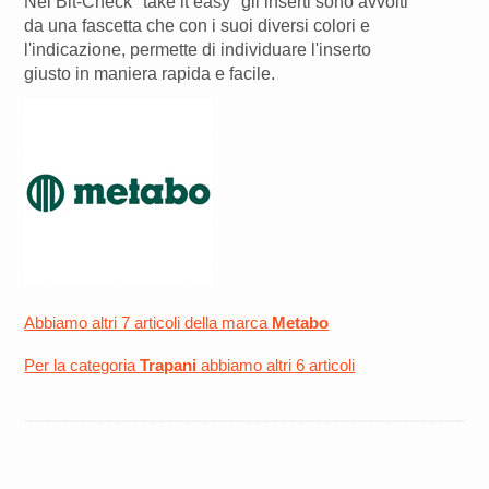
Nei Bit-Check "take it easy" gli inserti sono avvolti
da una fascetta che con i suoi diversi colori e
l'indicazione, permette di individuare l'inserto
giusto in maniera rapida e facile.
Abbiamo altri 7 articoli della marca
Metabo
Per la categoria
Trapani
abbiamo altri 6 articoli