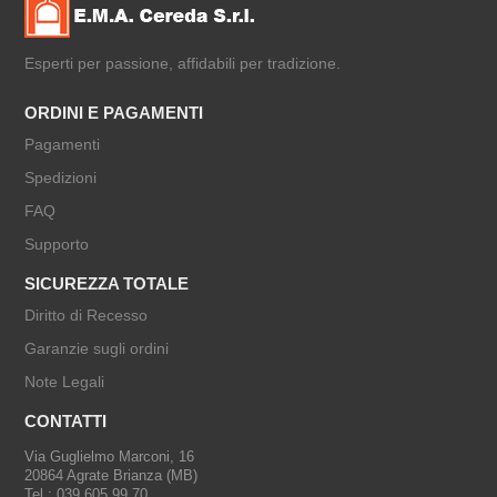
Esperti per passione, affidabili per tradizione.
ORDINI E PAGAMENTI
Pagamenti
Spedizioni
FAQ
Supporto
SICUREZZA TOTALE
Diritto di Recesso
Garanzie sugli ordini
Note Legali
CONTATTI
Via Guglielmo Marconi, 16
20864 Agrate Brianza (MB)
Tel.: 039 605.99.70