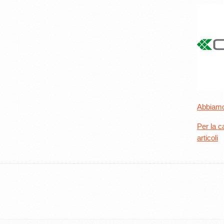
Abbiamo 
Per la c
articoli