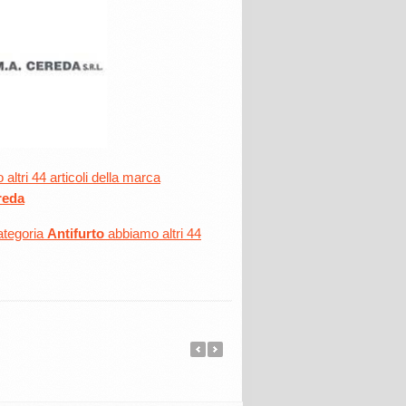
altri 44 articoli della marca
eda
ategoria
Antifurto
abbiamo altri 44