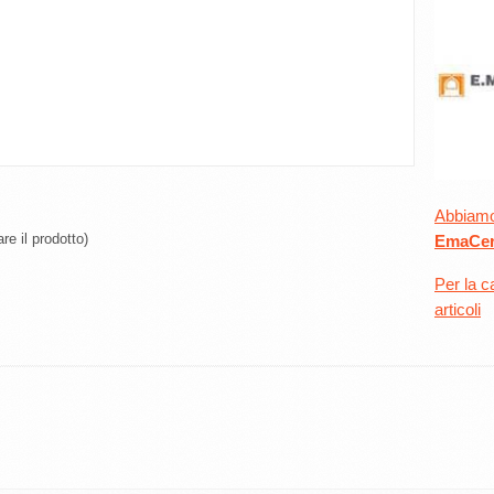
Abbiamo 
re il prodotto)
EmaCer
Per la c
articoli