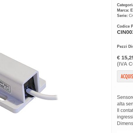
Categori
Marca:
E
Serie:
Civ
Codice P
CIN00
Pezzi Di
€ 15,2
(IVA 
Sensore
alta sen
Il cont
ingressi
Dimens