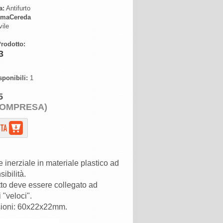
a:
Antifurto
maCereda
ile
rodotto:
3
sponibili:
1
5
COMPRESA)
 inerziale in materiale plastico ad
sibilità.
atto deve essere collegato ad
 "veloci".
ioni: 60x22x22mm.