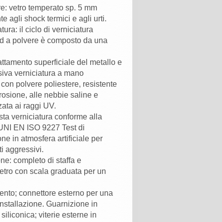
re: vetro temperato sp. 5 mm
te agli shock termici e agli urti.
tura: il ciclo di verniciatura
 a polvere è composto da una
rattamento superficiale del metallo e
iva verniciatura a mano
 con polvere poliestere, resistente
rrosione, alle nebbie saline e
zata ai raggi UV.
esta verniciatura conforme alla
UNI EN ISO 9227 Test di
ne in atmosfera artificiale per
i aggressivi.
ne: completo di staffa e
ro con scala graduata per un
nto; connettore esterno per una
installazione. Guarnizione in
iliconica; viterie esterne in