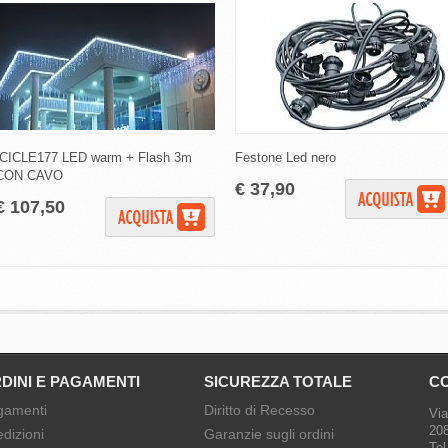
ICICLE177 LED warm + Flash 3m
Festone Led nero
CON CAVO
€ 37,90
€ 107,50
DINI E PAGAMENTI
SICUREZZA TOTALE
CO
gamenti
Diritto di Recesso
Via
208
dizioni
Garanzie sugli ordini
Tel