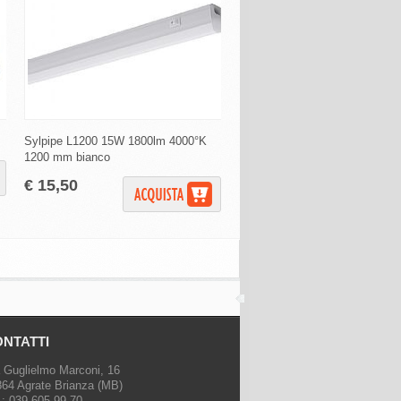
Sylpipe L1200 15W 1800lm 4000°K
Milleluci SmartLED 100LED
1200 mm bianco
Multicolor
€ 15,50
€ 10,80
NTATTI
 Guglielmo Marconi, 16
64 Agrate Brianza (MB)
.: 039 605.99.70