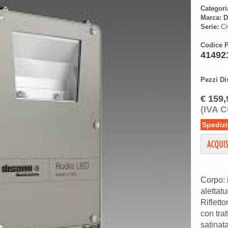
Categori
Marca:
D
Serie:
Civ
Codice P
41492
Pezzi Di
€ 159,
(IVA 
Spedizi
Corpo: 
alettat
Riflett
con tra
satinata