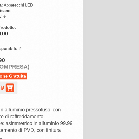
a:
Apparecchi LED
isano
ile
rodotto:
100
sponibili:
2
90
COMPRESA)
one Gratuita
in alluminio pressofuso, con
ure di raffreddamento.
ore: asimmetrico in alluminio 99.99
ttamento di PVD, con finitura
.