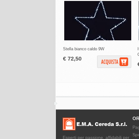
Stella bianco caldo 9W
€ 72,50
OR
Pa
Spe
Esperti per passione, affidabili per