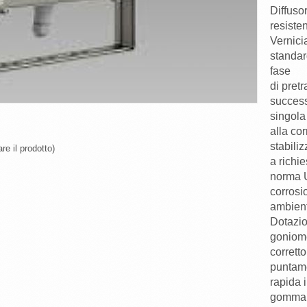
Diffuso
resisten
Vernicia
standard
fase
di pret
success
singola
alla co
stabiliz
re il prodotto)
a richi
norma 
corrosio
ambient
Dotazio
goniomet
corretto
puntame
rapida 
gomma s