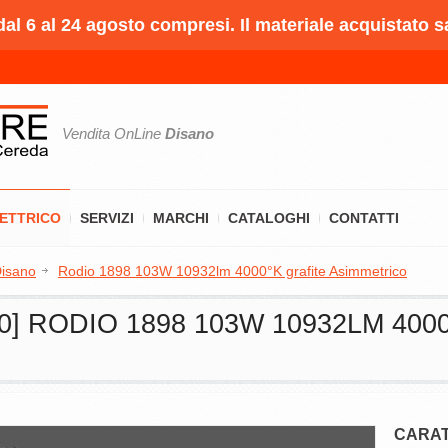
l 6 al 24 agosto compresi. Il materiale acquistato s
Vendita OnLine
Disano
LETTRICO
SERVIZI
MARCHI
CATALOGHI
CONTATTI
isano
Rodio 1898 103W 10932lm 4000°K grafite Asimmetrico
00] RODIO 1898 103W 10932LM 400
CARAT