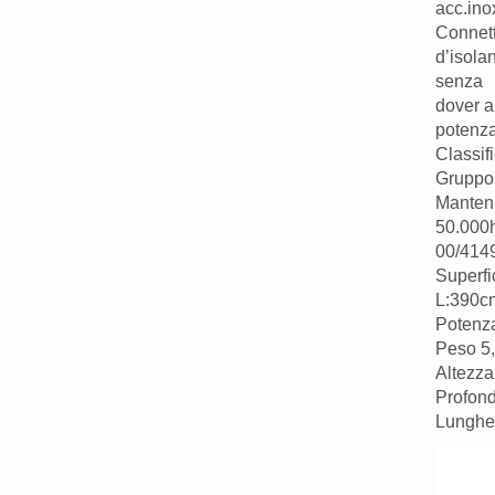
acc.inox
Connett
d’isolant
senza
dover a
potenza
Classif
Gruppo
Manteni
50.000
00/414
Superfi
L:390c
Potenz
Peso 5
Altezz
Profon
Lunghe