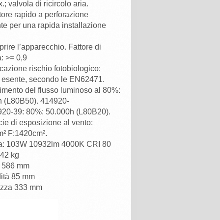
.; valvola di ricircolo aria.
ore rapido a perforazione
e per una rapida installazione
prire l’apparecchio. Fattore di
: >= 0,9
icazione rischio fotobiologico:
 esente, secondo le EN62471.
mento del flusso luminoso al 80%:
h (L80B50). 414920-
920-39: 80%: 50.000h (L80B20).
cie di esposizione al vento:
m² F:1420cm².
a: 103W 10932lm 4000K CRI 80
,42 kg
a 586 mm
dità 85 mm
zza 333 mm