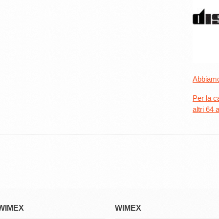
Abbiamo 
Per la c
altri 64 a
WIMEX
WIMEX