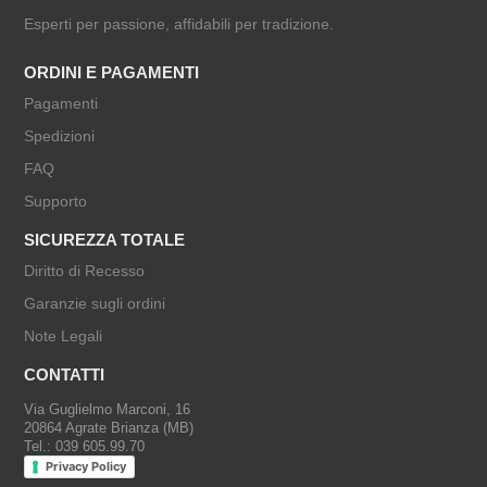
Esperti per passione, affidabili per tradizione.
ORDINI E PAGAMENTI
Pagamenti
Spedizioni
FAQ
Supporto
SICUREZZA TOTALE
Diritto di Recesso
Garanzie sugli ordini
Note Legali
CONTATTI
Via Guglielmo Marconi, 16
20864 Agrate Brianza (MB)
Tel.: 039 605.99.70
Privacy Policy