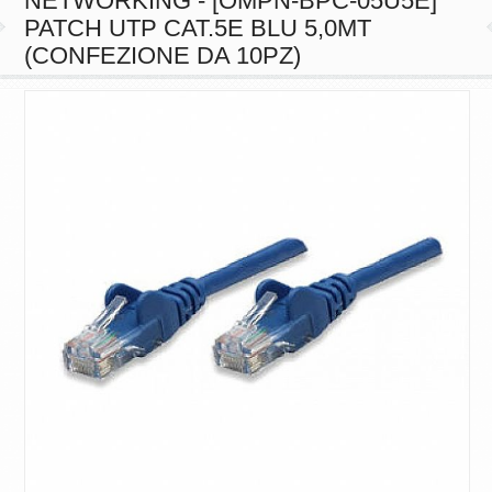
NETWORKING - [OMPN-BPC-05U5E]
PATCH UTP CAT.5E BLU 5,0MT
(CONFEZIONE DA 10PZ)