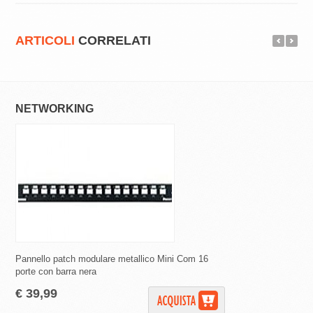
ARTICOLI
CORRELATI
NETWORKING
NETWORKING
Pannello patch modulare metallico Mini Com 16
PATCH UTP CAT.5E G
porte con barra nera
10pz)
€ 39,99
€ 13,18