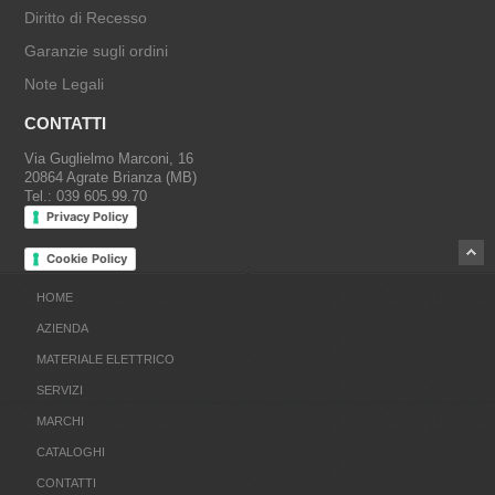
Diritto di Recesso
Garanzie sugli ordini
Note Legali
CONTATTI
Via Guglielmo Marconi, 16
20864 Agrate Brianza (MB)
Tel.: 039 605.99.70
Privacy Policy
Cookie Policy
HOME
AZIENDA
MATERIALE ELETTRICO
SERVIZI
MARCHI
CATALOGHI
CONTATTI