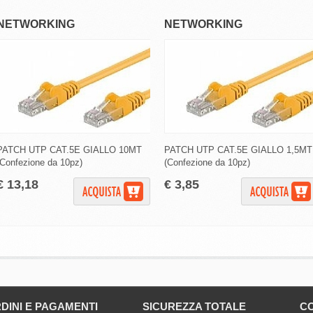
NETWORKING
NETWORKING
PATCH UTP CAT.5E GIALLO 10MT
PATCH UTP CAT.5E GIALLO 1,5MT
(Confezione da 10pz)
(Confezione da 10pz)
€ 13,18
€ 3,85
DINI E PAGAMENTI
SICUREZZA TOTALE
CO