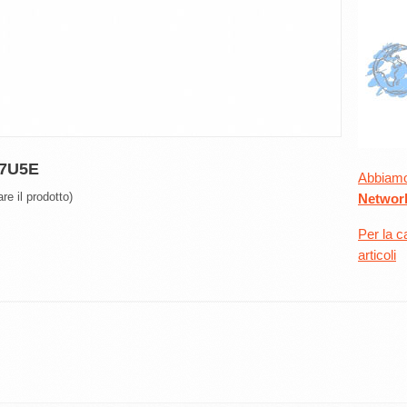
7U5E
Abbiamo 
re il prodotto)
Networ
Per la c
articoli