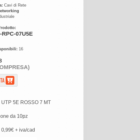
a:
Cavi di Rete
etworking
ustriale
rodotto:
-RPC-07U5E
sponibili:
16
8
COMPRESA)
 UTP 5E ROSSO 7 MT
ione da 10pz
 0,99€ + iva/cad