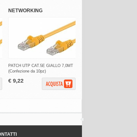
NETWORKING
NETWORKING
PATCH UTP CAT.5E GIALLO 7,0MT
PATCH UTP CAT.5E GIALLO 
(Confezione da 10pz)
(Confezione da 10pz)
€ 9,22
€ 7,14
NTATTI