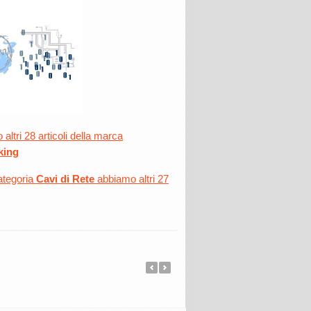
altri 28 articoli della marca
king
ategoria
Cavi di Rete
abbiamo altri 27