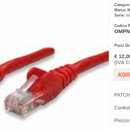
Categori
Marca:
N
Serie:
Ind
Codice P
OMPN
Pezzi Di
€ 12,0
(IVA 
PATCH
Confez
Prezzo: