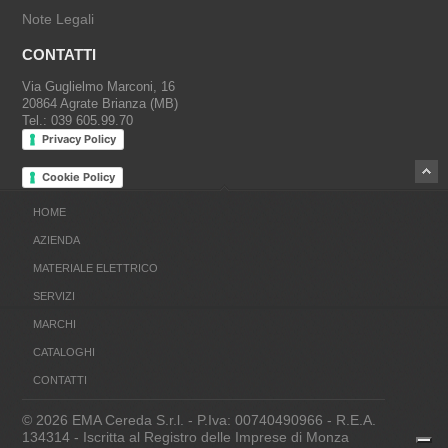
Note Legali
CONTATTI
Via Guglielmo Marconi, 16
20864 Agrate Brianza (MB)
Tel.: 039 605.99.70
Privacy Policy
Cookie Policy
HOME
AZIENDA
MATERIALE ELETTRICO
SERVIZI
MARCHI
CATALOGHI
CONTATTI
© 2026 EMA Cereda S.r.l. - P.Iva: 00740490966 - R.E.A.
134314 - Iscritta al Registro delle Imprese di Monza