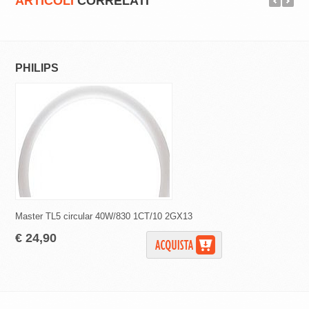
ARTICOLI
CORRELATI
PHILIPS
WIMEX
Master TL5 circular 40W/830 1CT/10 2GX13
Lampadina di ricambi
€ 24,90
€ 0,99