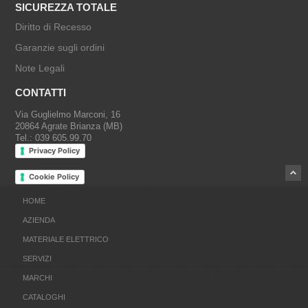
SICUREZZA TOTALE
Diritto di Recesso
Garanzie sugli ordini
Note Legali
CONTATTI
Via Guglielmo Marconi, 16
20864 Agrate Brianza (MB)
Tel.: 039 605.99.70
Privacy Policy
Cookie Policy
HOME
AZIENDA
MATERIALE ELETTRICO
SERVIZI
MARCHI
CATALOGHI