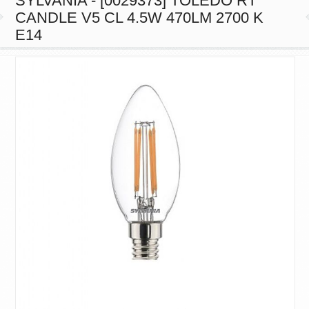
SYLVANIA - [0029373] TOLEDO RT
CANDLE V5 CL 4.5W 470LM 2700 K
E14