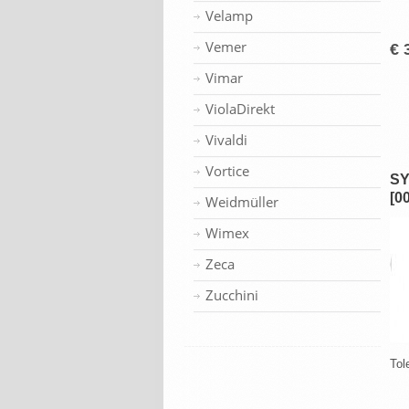
Velamp
Vemer
€ 
Vimar
ViolaDirekt
Vivaldi
Vortice
SY
[0
Weidmüller
Wimex
Zeca
Zucchini
Tol