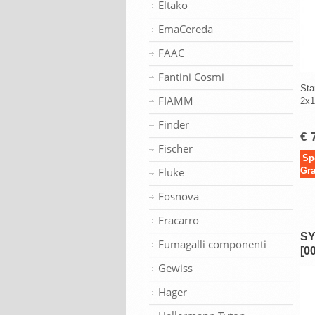
Eltako
EmaCereda
FAAC
Fantini Cosmi
Sta
FIAMM
2x1
Finder
€ 
Fischer
Sp
Fluke
Gra
Fosnova
Fracarro
SY
Fumagalli componenti
[0
Gewiss
Hager