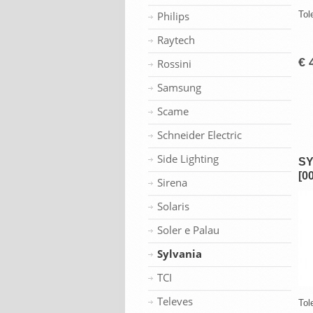
Philips
Tol
Raytech
€ 
Rossini
Samsung
Scame
Schneider Electric
Side Lighting
SY
[0
Sirena
Solaris
Soler e Palau
Sylvania
TCI
Televes
Tol