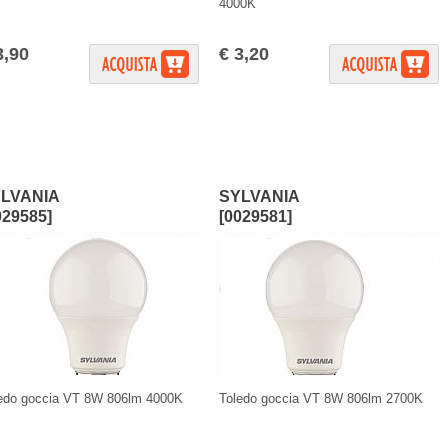
4000K
3,90
€ 3,20
LVANIA
SYLVANIA
029585]
[0029581]
edo goccia VT 8W 806lm 4000K
Toledo goccia VT 8W 806lm 2700K