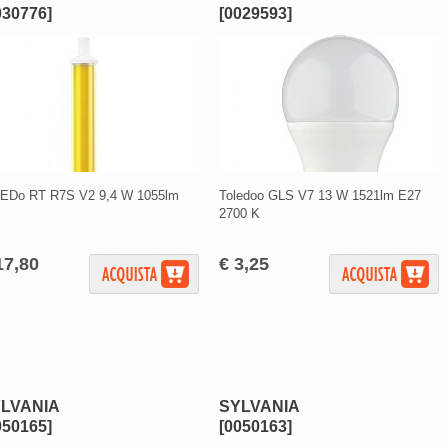
030776]
[0029593]
EDo RT R7S V2 9,4 W 1055lm
Toledoo GLS V7 13 W 1521lm E27
2700 K
17,80
€ 3,25
LVANIA
SYLVANIA
050165]
[0050163]