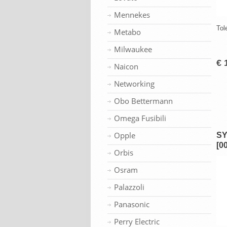
Mennekes
Tol
Metabo
Milwaukee
€ 
Naicon
Networking
Obo Bettermann
Omega Fusibili
Opple
SY
[0
Orbis
Osram
Palazzoli
Panasonic
Perry Electric