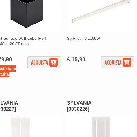
rt Surface Wall Cube IP54
SylFast T8 1x58W
40lm 2CCT nero
79,90
€ 15,90
edizione
tuita
LVANIA
SYLVANIA
030227]
[0030226]