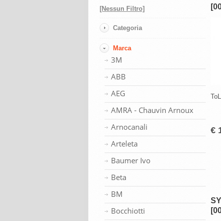
[0
[Nessun Filtro]
Categoria
Marca
3M
ABB
AEG
ToL
AMRA - Chauvin Arnoux
Arnocanali
€ 
Arteleta
Baumer Ivo
Beta
BM
SY
Bocchiotti
[0