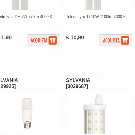
edo lynx DE 7W 770lm 4000 K
Toledo lynx D 10W 1100lm 4000 K
11,90
€ 10,90
LVANIA
SYLVANIA
029925]
[0029687]