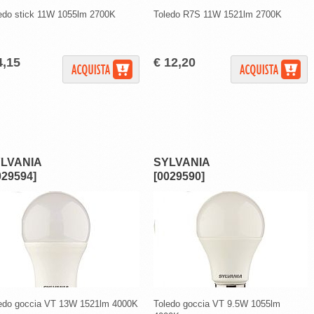
edo stick 11W 1055lm 2700K
Toledo R7S 11W 1521lm 2700K
4,15
€ 12,20
LVANIA
SYLVANIA
029594]
[0029590]
edo goccia VT 13W 1521lm 4000K
Toledo goccia VT 9.5W 1055lm