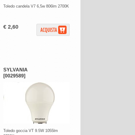
Toledo candela V7 6,5w 806lm 2700K
€ 2,60
SYLVANIA
[0029589]
Toledo goccia VT 9.5W 1055lm