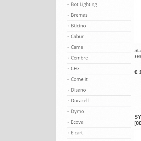
Bot Lighting
Bremas
Bticino
Cabur
Came
Sta
sen
Cembre
CFG
€ 
Comelit
Disano
Duracell
Dymo
SY
Ecova
[0
Elcart