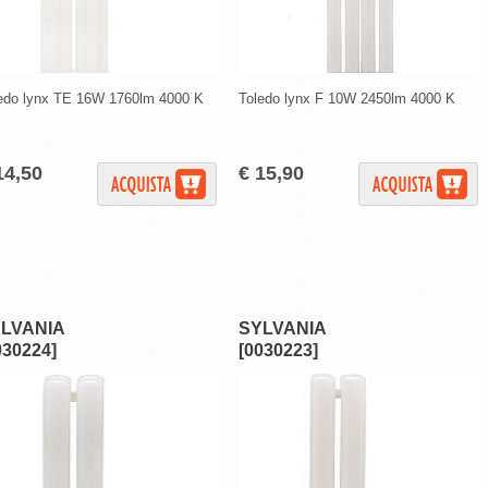
edo lynx TE 16W 1760lm 4000 K
Toledo lynx F 10W 2450lm 4000 K
14,50
€ 15,90
LVANIA
SYLVANIA
030224]
[0030223]