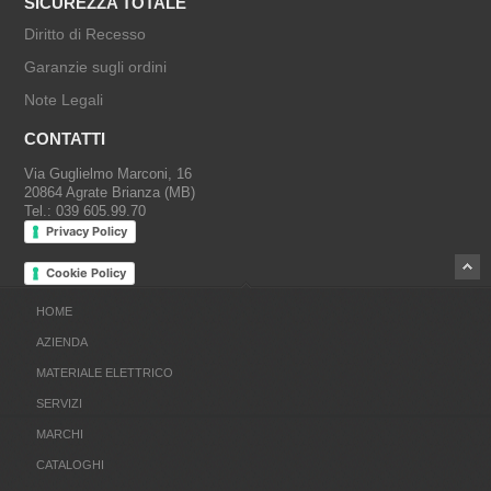
SICUREZZA TOTALE
Diritto di Recesso
Garanzie sugli ordini
Note Legali
CONTATTI
Via Guglielmo Marconi, 16
20864 Agrate Brianza (MB)
Tel.: 039 605.99.70
Privacy Policy
Cookie Policy
HOME
AZIENDA
MATERIALE ELETTRICO
SERVIZI
MARCHI
CATALOGHI