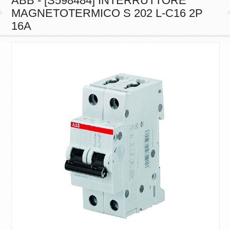
ABB - [S598484] INTERRUTTORE
MAGNETOTERMICO S 202 L-C16 2P
16A