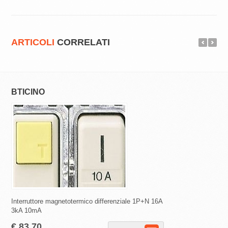
ARTICOLI
CORRELATI
BTICINO
SCHNEIDER EL
Interruttore magnetotermico differenziale 1P+N 16A
Interruttori magnetote
3kA 10mA
curva C 4500 A 30 m
€ 83,70
€ 25,65