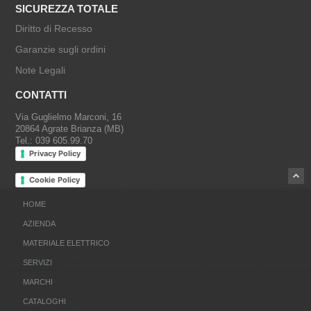
SICUREZZA TOTALE
Diritto di Recesso
Garanzie sugli ordini
Note Legali
CONTATTI
Via Guglielmo Marconi, 16
20864 Agrate Brianza (MB)
Tel.: 039 605.99.70
Privacy Policy
Cookie Policy
HOME
AZIENDA
MATERIALE ELETTRICO
SERVIZI
MARCHI
CATALOGHI