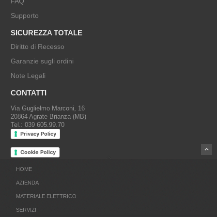
FAQ
Supporto
SICUREZZA TOTALE
Diritto di Recesso
Garanzie sugli ordini
Note Legali
CONTATTI
Via Guglielmo Marconi, 16
20864 Agrate Brianza (MB)
Tel.: 039 605.99.70
Privacy Policy
Cookie Policy
HOME
AZIENDA
MATERIALE ELETTRICO
SERVIZI