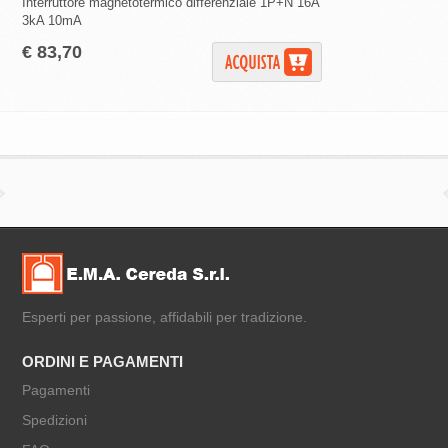
Interruttore magnetotermico differenziale 1P+N 16A
Interruttori magnetote
3kA 10mA
curva C 4500 A 30 m
€ 83,70
€ 25,65
Esperti per passione, affidabili per tradizione.
ORDINI E PAGAMENTI
Pagamenti
Spedizioni