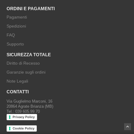
ORDINI E PAGAMENTI
Pagamenti
Spedizioni
FAQ
Supporto
SICUREZZA TOTALE
Diritto di Recesso
Garanzie sugli ordini
Note Legali
CONTATTI
Via Guglielmo Marconi, 16
20864 Agrate Brianza (MB)
Tel.: 039 605.99.70
Privacy Policy
Cookie Policy