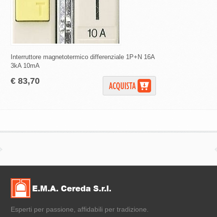
Interruttore magnetotermico differenziale 1P+N 16A
Interruttori magnetote
3kA 10mA
curva C 4500 A 30 m
€ 83,70
€ 25,65
Esperti per passione, affidabili per tradizione.