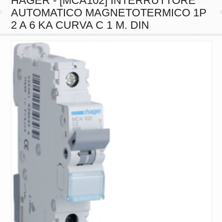
HAGER - [MCA102] INTERRUTTORE
AUTOMATICO MAGNETOTERMICO 1P
2 A 6 KA CURVA C 1 M. DIN