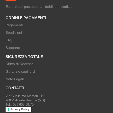
Esperti per passione, affidabili per tradizione.
ORDINI E PAGAMENTI
Pagamenti
Spedizioni
FAQ
Supporto
SICUREZZA TOTALE
Diritto di Recesso
Garanzie sugli ordini
Note Legali
CONTATTI
Via Guglielmo Marconi, 16
20864 Agrate Brianza (MB)
Tel.: 039 605.99.70
Privacy Policy