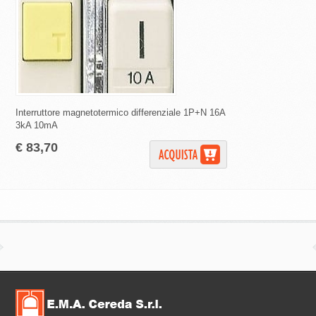
Interruttore magnetotermico differenziale 1P+N 16A
Interruttori magnetote
3kA 10mA
curva C 4500 A 30 m
€ 83,70
€ 25,65