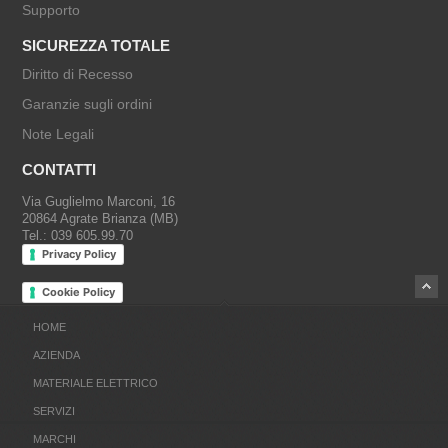
Supporto
SICUREZZA TOTALE
Diritto di Recesso
Garanzie sugli ordini
Note Legali
CONTATTI
Via Guglielmo Marconi, 16
20864 Agrate Brianza (MB)
Tel.: 039 605.99.70
Privacy Policy
Cookie Policy
HOME
AZIENDA
MATERIALE ELETTRICO
SERVIZI
MARCHI