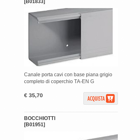
[B01833]
Canale porta cavi con base piana grigio
completo di coperchio TA-EN G
€ 35,70
BOCCHIOTTI
[B01951]