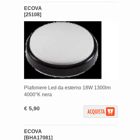
ECOVA
[25108]
Plafoniere Led da esterno 18W 1300lm
4000°K nera
€ 5,90
ECOVA
[BHA17081]