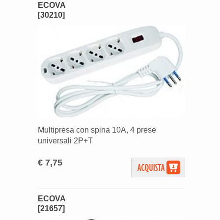
ECOVA
[30210]
Multipresa con spina 10A, 4 prese
universali 2P+T
€ 7,75
ECOVA
[21657]