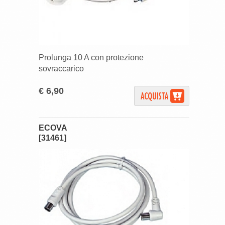
Prolunga 10 A con protezione
sovraccarico
€ 6,90
ECOVA
[31461]