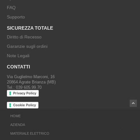
FAQ
Supporto
SICUREZZA TOTALE
Diritto di Recesso
Garanzie sugli ordini
Note Legali
CONTATTI
Via Guglielmo Marconi, 16
20864 Agrate Brianza (MB)
Tel.: 039 605.99.70
Privacy Policy
Cookie Policy
HOME
AZIENDA
MATERIALE ELETTRICO