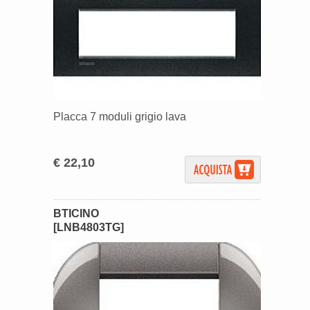
Placca 7 moduli grigio lava
€ 22,10
BTICINO
[LNB4803TG]