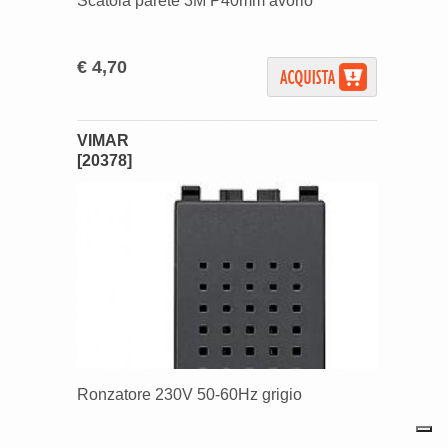
Scatola parete 3M P40mm avorio
€ 4,70
VIMAR
[20378]
Ronzatore 230V 50-60Hz grigio