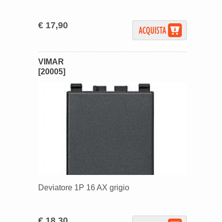
€ 17,90
VIMAR
[20005]
Deviatore 1P 16 AX grigio
€ 18,30