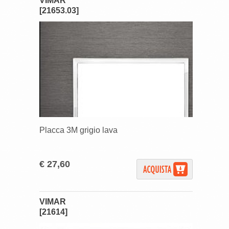
VIMAR
[21653.03]
Placca 3M grigio lava
€ 27,60
VIMAR
[21614]