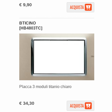
€ 9,90
BTICINO
[HB4803TC]
Placca 3 moduli titanio chiaro
€ 34,30