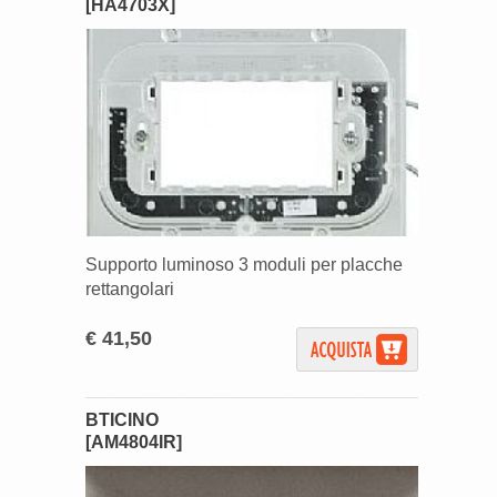
[HA4703X]
Supporto luminoso 3 moduli per placche
rettangolari
€ 41,50
BTICINO
[AM4804IR]